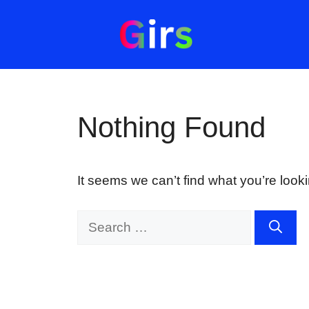
Skip
to
content
Nothing Found
It seems we can’t find what you’re look
Search
for: