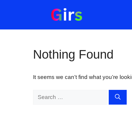
Skip
to
content
Nothing Found
It seems we can’t find what you’re look
Search
for: