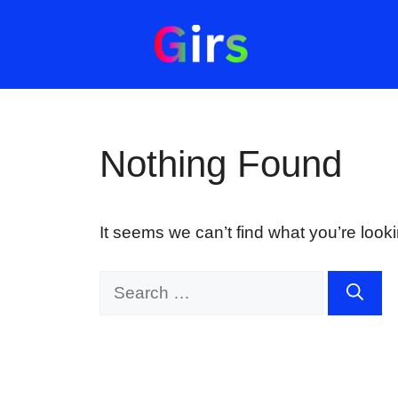
Skip
to
content
Nothing Found
It seems we can’t find what you’re look
Search
for: