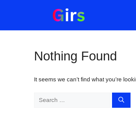
Skip
to
content
Nothing Found
It seems we can’t find what you’re look
Search
for: