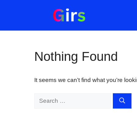
Skip
to
content
Nothing Found
It seems we can’t find what you’re look
Search
for: