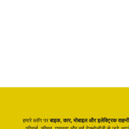
Splendor 125 Bike आपके लिए एकदम सही चुना
उन लोगों के लिए बनाई गई है जो रोज़ाना शहरी और ग
करते हैं। इसकी भरोसेमंदता …
Read more
हमारे ब्लॉग पर
बाइक, कार, मोबाइल और इलेक्ट्रिक वाहनों
फीचर्स, कीमत, पात्रता और नई टेक्नोलॉजी से जुड़े अ