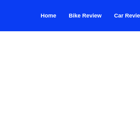
Home
Bike Review
Car Revi
एं 2026 New
ke! 124.7cc
माइलेज