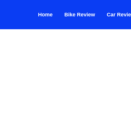
Home
Bike Review
Car Revi
lectric
g Open!
um Battery