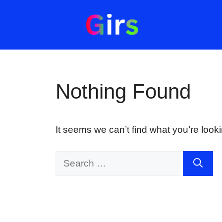
Skip
to
content
Nothing Found
It seems we can’t find what you’re look
Search
for: