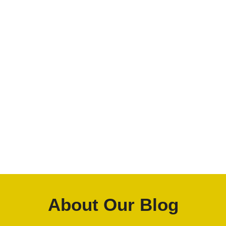
िसमें पेट्रोल इंजन के
टर ढूंढ रहे हैं जो
 पड़े, तो यह स्कूटर
About Our Blog