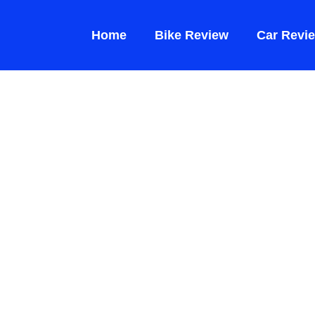
Home
Bike Review
Car Revi
id 2026
ाएं –
e और Hybrid