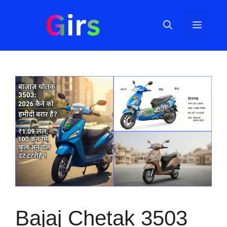
Skip
to
Menu
content
Bajaj Chetak 3503