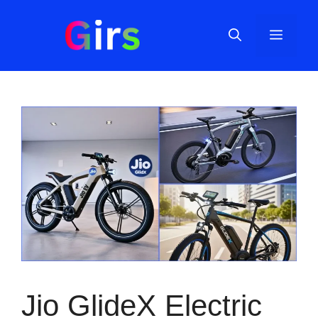
Skip
to
Menu
content
Jio GlideX Electric