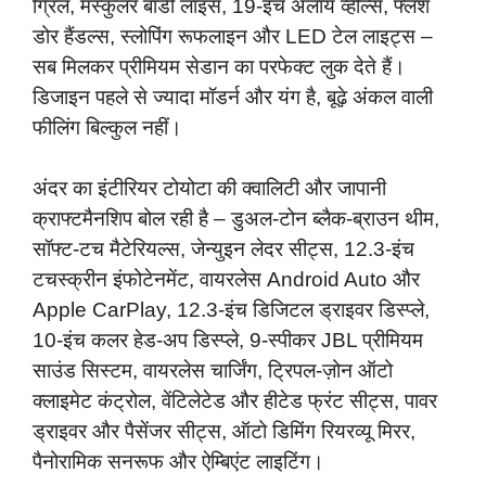
ग्रिल, मस्कुलर बॉडी लाइंस, 19-इंच अलॉय व्हील्स, फ्लश
डोर हैंडल्स, स्लोपिंग रूफलाइन और LED टेल लाइट्स –
सब मिलकर प्रीमियम सेडान का परफेक्ट लुक देते हैं।
डिजाइन पहले से ज्यादा मॉडर्न और यंग है, बूढ़े अंकल वाली
फीलिंग बिल्कुल नहीं।
अंदर का इंटीरियर टोयोटा की क्वालिटी और जापानी
क्राफ्टमैनशिप बोल रही है – डुअल-टोन ब्लैक-ब्राउन थीम,
सॉफ्ट-टच मैटेरियल्स, जेन्युइन लेदर सीट्स, 12.3-इंच
टचस्क्रीन इंफोटेनमेंट, वायरलेस Android Auto और
Apple CarPlay, 12.3-इंच डिजिटल ड्राइवर डिस्प्ले,
10-इंच कलर हेड-अप डिस्प्ले, 9-स्पीकर JBL प्रीमियम
साउंड सिस्टम, वायरलेस चार्जिंग, ट्रिपल-ज़ोन ऑटो
क्लाइमेट कंट्रोल, वेंटिलेटेड और हीटेड फ्रंट सीट्स, पावर
ड्राइवर और पैसेंजर सीट्स, ऑटो डिमिंग रियरव्यू मिरर,
पैनोरामिक सनरूफ और ऐम्बिएंट लाइटिंग।