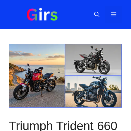
Skip
to
Menu
content
Triumph Trident 660